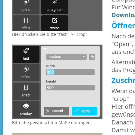
Für Win
Downlo
Öffnen
Hier drücken Sie bitte "fast" -> "crop"
Nach dem
"Open",
aus und
Alternat
das Pro
Zuschn
Wenn das
"crop"
Hier öff
gewünsc
Danach d
Bitte die gewünschten Maße eintragen
Damit wi