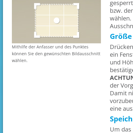
gesperrt
bzw. de
wählen.
Ausschni
Größe 
Drücken 
Mithilfe der Anfasser und des Punktes
ein Fens
können Sie den gewünschten Bildausschnitt
wählen.
und Höh
bestätig
ACHTU
der Vorg
Damit n
vorzubeu
eine aus
Speich
Um das B