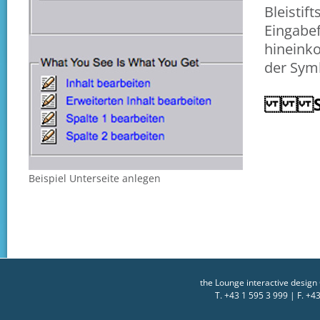
Bleistif
Eingabef
hineinko
der Sym
Spei
Beispiel Unterseite anlegen
the Lounge interactive desig
T. +43 1 595 3 999 | F. +4