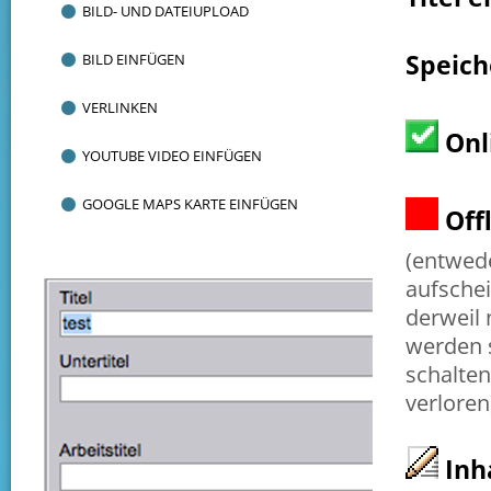
BILD- UND DATEIUPLOAD
Speich
BILD EINFÜGEN
VERLINKEN
Onli
YOUTUBE VIDEO EINFÜGEN
GOOGLE MAPS KARTE EINFÜGEN
Offl
(entwede
aufschei
derweil 
werden s
schalten
verlor
Inh